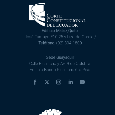
Edificio Matriz,Quito:
José Tamayo E10 25 y Lizardo García /
Teléfono:
(02) 394-1800
Sede Guayaquil:
Calle Pichincha y Av. 9 de Octubre.
Edificio Banco Pichincha 6to Piso