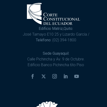
Edificio Matriz,Quito:
José Tamayo E10 25 y Lizardo García /
Teléfono:
(02) 394-1800
Sede Guayaquil:
Calle Pichincha y Av. 9 de Octubre.
Edificio Banco Pichincha 6to Piso