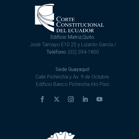
Edificio Matriz,Quito:
José Tamayo E10 25 y Lizardo García /
Teléfono:
(02) 394-1800
Sede Guayaquil:
Calle Pichincha y Av. 9 de Octubre.
Edificio Banco Pichincha 6to Piso