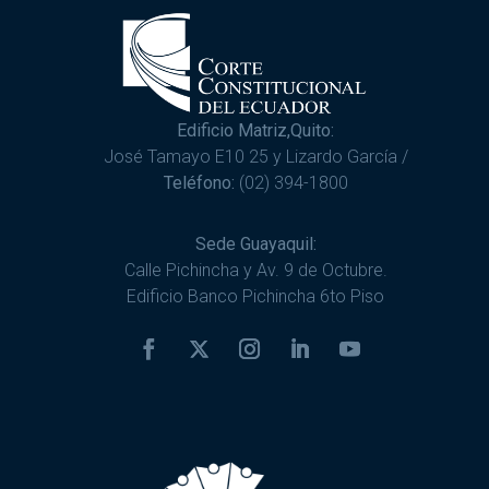
Edificio Matriz,Quito:
José Tamayo E10 25 y Lizardo García /
Teléfono:
(02) 394-1800
Sede Guayaquil:
Calle Pichincha y Av. 9 de Octubre.
Edificio Banco Pichincha 6to Piso