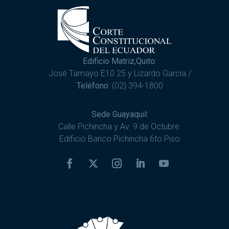
Edificio Matriz,Quito:
José Tamayo E10 25 y Lizardo García /
Teléfono:
(02) 394-1800
Sede Guayaquil:
Calle Pichincha y Av. 9 de Octubre.
Edificio Banco Pichincha 6to Piso