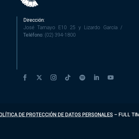
Dirección:
José Tamayo E10 25 y Lizardo García /
Teléfono:
(02) 394-1800
OLÍTICA DE PROTECCIÓN DE DATOS PERSONALES
–
FULL TI
Desarrollado por
Fundapi