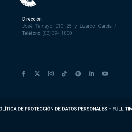
Dirección:
José Tamayo E10 25 y Lizardo García /
Teléfono:
(02) 394-1800
OLÍTICA DE PROTECCIÓN DE DATOS PERSONALES
–
FULL TI
Desarrollado por
Fundapi