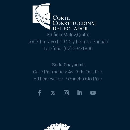
Edificio Matriz,Quito:
José Tamayo E10 25 y Lizardo García /
Teléfono:
(02) 394-1800
Sede Guayaquil:
Calle Pichincha y Av. 9 de Octubre.
Edificio Banco Pichincha 6to Piso