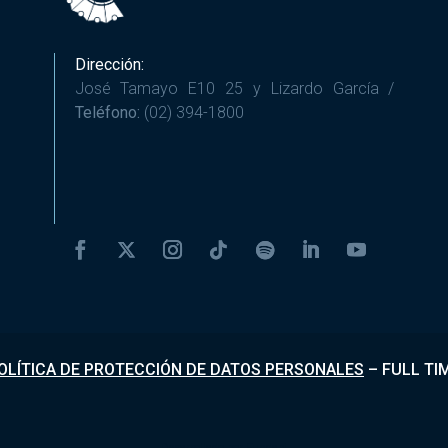
Dirección:
José Tamayo E10 25 y Lizardo García /
Teléfono:
(02) 394-1800
OLÍTICA DE PROTECCIÓN DE DATOS PERSONALES
–
FULL TI
Desarrollado por
Fundapi