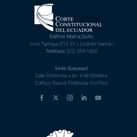
Edificio Matriz,Quito:
José Tamayo E10 25 y Lizardo García /
Teléfono:
(02) 394-1800
Sede Guayaquil:
Calle Pichincha y Av. 9 de Octubre.
Edificio Banco Pichincha 6to Piso