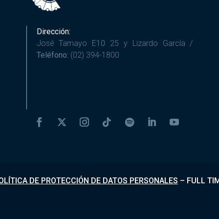
Dirección:
José Tamayo E10 25 y Lizardo García /
Teléfono:
(02) 394-1800
OLÍTICA DE PROTECCIÓN DE DATOS PERSONALES
–
FULL TI
Desarrollado por
Fundapi