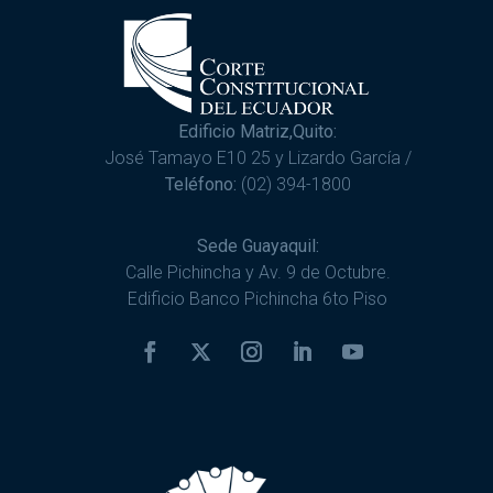
Edificio Matriz,Quito:
José Tamayo E10 25 y Lizardo García /
Teléfono:
(02) 394-1800
Sede Guayaquil:
Calle Pichincha y Av. 9 de Octubre.
Edificio Banco Pichincha 6to Piso