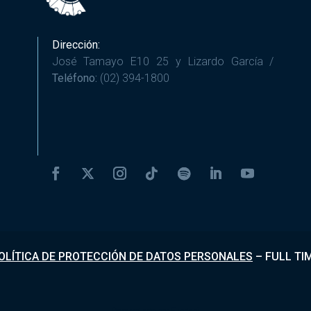
Dirección:
José Tamayo E10 25 y Lizardo García /
Teléfono:
(02) 394-1800
OLÍTICA DE PROTECCIÓN DE DATOS PERSONALES
–
FULL TI
Desarrollado por
Fundapi