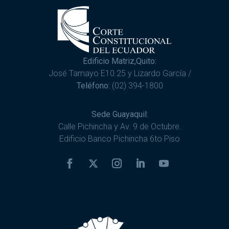
Edificio Matriz,Quito:
José Tamayo E10 25 y Lizardo García /
Teléfono:
(02) 394-1800
Sede Guayaquil:
Calle Pichincha y Av. 9 de Octubre.
Edificio Banco Pichincha 6to Piso