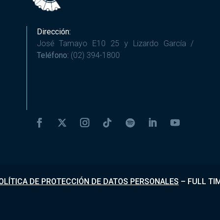
Dirección:
José Tamayo E10 25 y Lizardo García /
Teléfono:
(02) 394-1800
OLÍTICA DE PROTECCIÓN DE DATOS PERSONALES
–
FULL TI
Desarrollado por
Fundapi