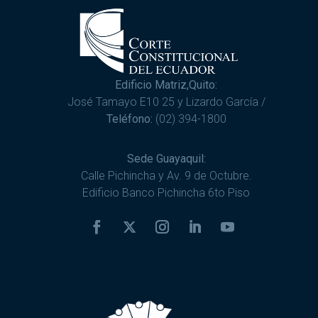
Edificio Matriz,Quito:
José Tamayo E10 25 y Lizardo García /
Teléfono:
(02) 394-1800
Sede Guayaquil:
Calle Pichincha y Av. 9 de Octubre.
Edificio Banco Pichincha 6to Piso