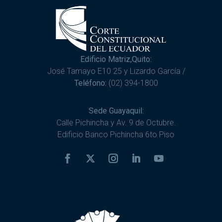
Edificio Matriz,Quito:
José Tamayo E10 25 y Lizardo García /
Teléfono:
(02) 394-1800
Sede Guayaquil:
Calle Pichincha y Av. 9 de Octubre.
Edificio Banco Pichincha 6to Piso