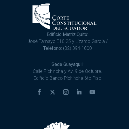
Edificio Matriz,Quito:
José Tamayo E10 25 y Lizardo García /
Teléfono:
(02) 394-1800
Sede Guayaquil:
Calle Pichincha y Av. 9 de Octubre.
Edificio Banco Pichincha 6to Piso