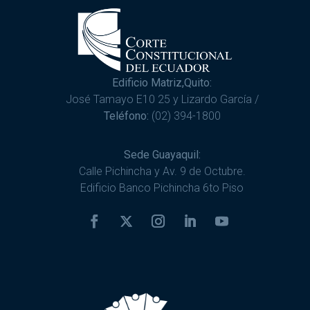
Edificio Matriz,Quito:
José Tamayo E10 25 y Lizardo García /
Teléfono:
(02) 394-1800
Sede Guayaquil:
Calle Pichincha y Av. 9 de Octubre.
Edificio Banco Pichincha 6to Piso