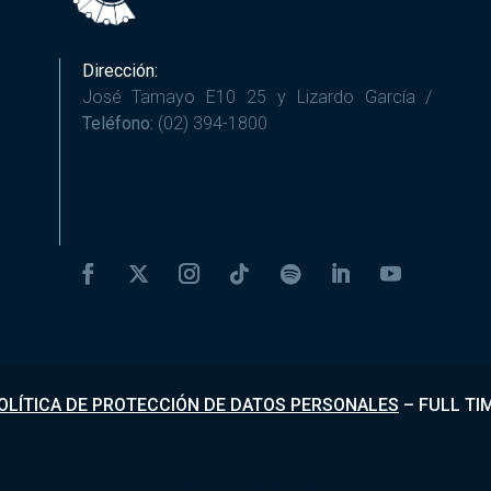
Dirección:
José Tamayo E10 25 y Lizardo García /
Teléfono:
(02) 394-1800
OLÍTICA DE PROTECCIÓN DE DATOS PERSONALES
–
FULL TI
Desarrollado por
Fundapi