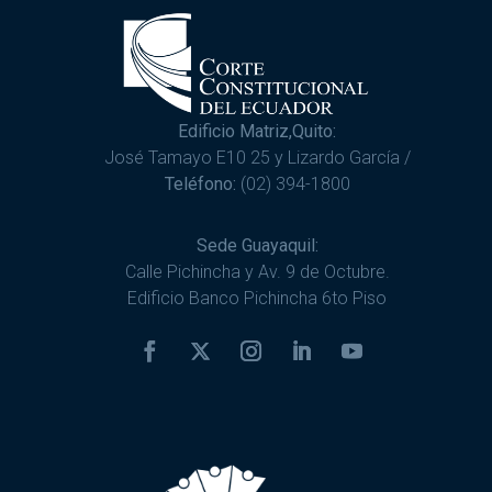
Edificio Matriz,Quito:
José Tamayo E10 25 y Lizardo García /
Teléfono:
(02) 394-1800
Sede Guayaquil:
Calle Pichincha y Av. 9 de Octubre.
Edificio Banco Pichincha 6to Piso