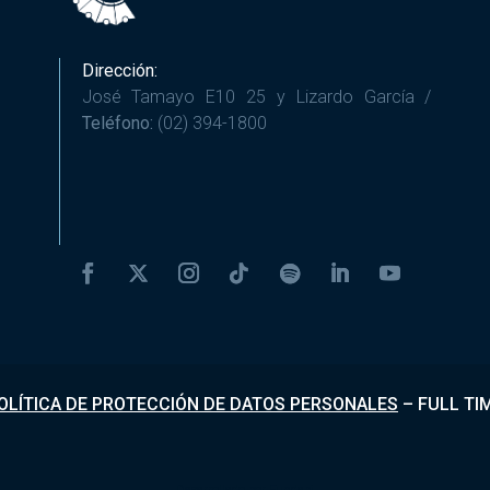
Dirección:
José Tamayo E10 25 y Lizardo García /
Teléfono:
(02) 394-1800
OLÍTICA DE PROTECCIÓN DE DATOS PERSONALES
–
FULL TI
Desarrollado por
Fundapi