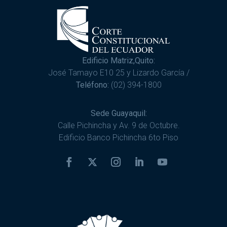
Edificio Matriz,Quito:
José Tamayo E10 25 y Lizardo García /
Teléfono:
(02) 394-1800
Sede Guayaquil:
Calle Pichincha y Av. 9 de Octubre.
Edificio Banco Pichincha 6to Piso