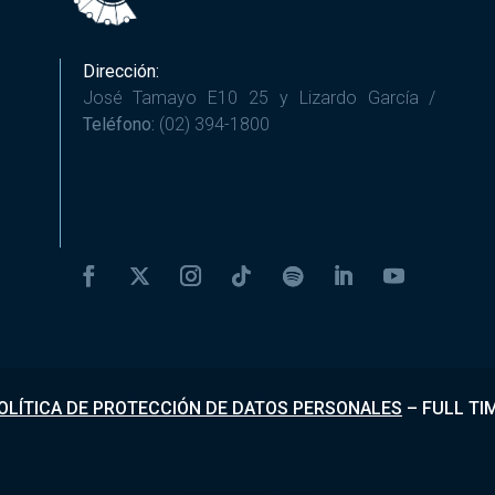
Dirección:
José Tamayo E10 25 y Lizardo García /
Teléfono:
(02) 394-1800
OLÍTICA DE PROTECCIÓN DE DATOS PERSONALES
–
FULL TI
Desarrollado por
Fundapi