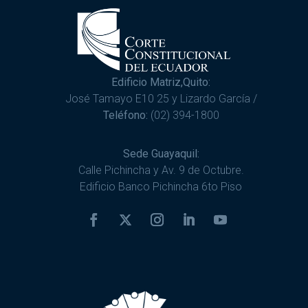
Edificio Matriz,Quito:
José Tamayo E10 25 y Lizardo García /
Teléfono:
(02) 394-1800
Sede Guayaquil:
Calle Pichincha y Av. 9 de Octubre.
Edificio Banco Pichincha 6to Piso