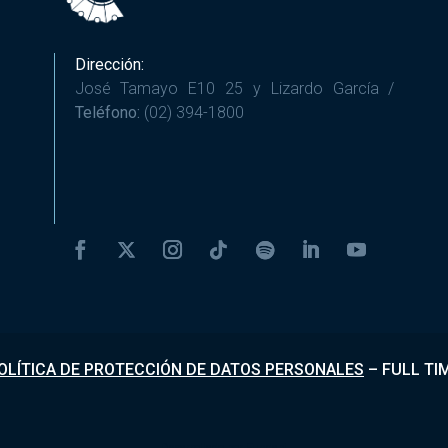
Dirección:
José Tamayo E10 25 y Lizardo García /
Teléfono:
(02) 394-1800
OLÍTICA DE PROTECCIÓN DE DATOS PERSONALES
–
FULL TI
Desarrollado por
Fundapi