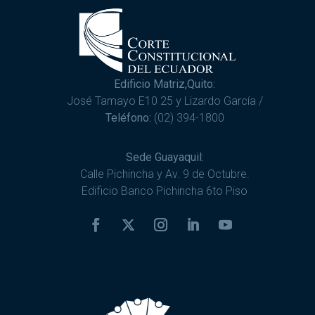
Edificio Matriz,Quito:
José Tamayo E10 25 y Lizardo García /
Teléfono:
(02) 394-1800
Sede Guayaquil:
Calle Pichincha y Av. 9 de Octubre.
Edificio Banco Pichincha 6to Piso