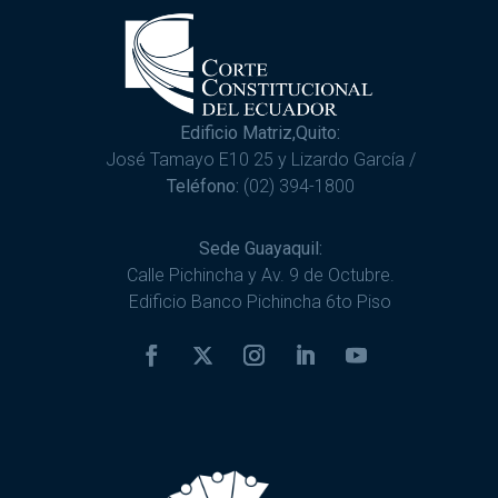
Edificio Matriz,Quito:
José Tamayo E10 25 y Lizardo García /
Teléfono:
(02) 394-1800
Sede Guayaquil:
Calle Pichincha y Av. 9 de Octubre.
Edificio Banco Pichincha 6to Piso