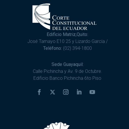
Edificio Matriz,Quito:
José Tamayo E10 25 y Lizardo García /
Teléfono:
(02) 394-1800
Sede Guayaquil:
Calle Pichincha y Av. 9 de Octubre.
Edificio Banco Pichincha 6to Piso