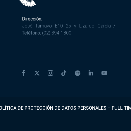
Dirección:
José Tamayo E10 25 y Lizardo García /
Teléfono:
(02) 394-1800
OLÍTICA DE PROTECCIÓN DE DATOS PERSONALES
–
FULL TI
Desarrollado por
Fundapi