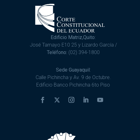
Edificio Matriz,Quito:
José Tamayo E10 25 y Lizardo García /
Teléfono:
(02) 394-1800
Sede Guayaquil:
Calle Pichincha y Av. 9 de Octubre.
Edificio Banco Pichincha 6to Piso