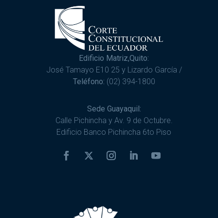
Edificio Matriz,Quito:
José Tamayo E10 25 y Lizardo García /
Teléfono:
(02) 394-1800
Sede Guayaquil:
Calle Pichincha y Av. 9 de Octubre.
Edificio Banco Pichincha 6to Piso