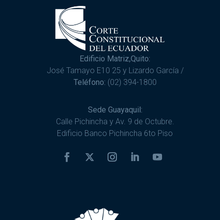
Edificio Matriz,Quito:
José Tamayo E10 25 y Lizardo García /
Teléfono:
(02) 394-1800
Sede Guayaquil:
Calle Pichincha y Av. 9 de Octubre.
Edificio Banco Pichincha 6to Piso