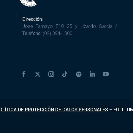
Dirección:
José Tamayo E10 25 y Lizardo García /
Teléfono:
(02) 394-1800
OLÍTICA DE PROTECCIÓN DE DATOS PERSONALES
–
FULL TI
Desarrollado por
Fundapi