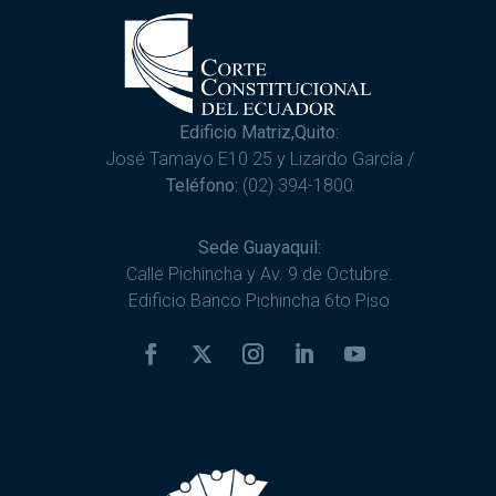
Edificio Matriz,Quito:
José Tamayo E10 25 y Lizardo García /
Teléfono:
(02) 394-1800
Sede Guayaquil:
Calle Pichincha y Av. 9 de Octubre.
Edificio Banco Pichincha 6to Piso