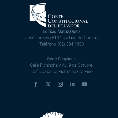
Edificio Matriz,Quito:
José Tamayo E10 25 y Lizardo García /
Teléfono:
(02) 394-1800
Sede Guayaquil:
Calle Pichincha y Av. 9 de Octubre.
Edificio Banco Pichincha 6to Piso