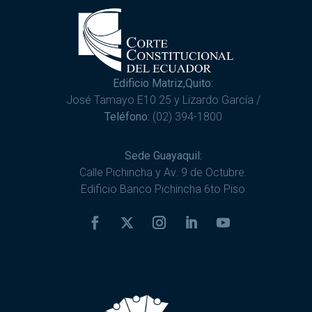
Edificio Matriz,Quito:
José Tamayo E10 25 y Lizardo García /
Teléfono:
(02) 394-1800
Sede Guayaquil:
Calle Pichincha y Av. 9 de Octubre.
Edificio Banco Pichincha 6to Piso