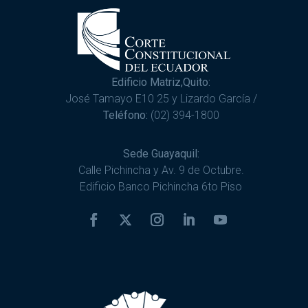
Edificio Matriz,Quito:
José Tamayo E10 25 y Lizardo García /
Teléfono:
(02) 394-1800
Sede Guayaquil:
Calle Pichincha y Av. 9 de Octubre.
Edificio Banco Pichincha 6to Piso