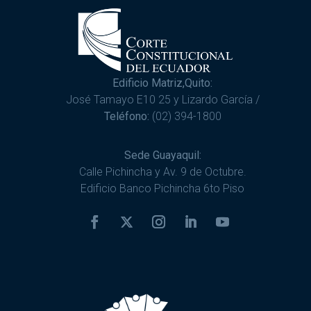
Edificio Matriz,Quito:
José Tamayo E10 25 y Lizardo García /
Teléfono:
(02) 394-1800
Sede Guayaquil:
Calle Pichincha y Av. 9 de Octubre.
Edificio Banco Pichincha 6to Piso