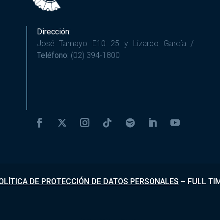
Dirección:
José Tamayo E10 25 y Lizardo García /
Teléfono:
(02) 394-1800
OLÍTICA DE PROTECCIÓN DE DATOS PERSONALES
–
FULL TI
Desarrollado por
Fundapi