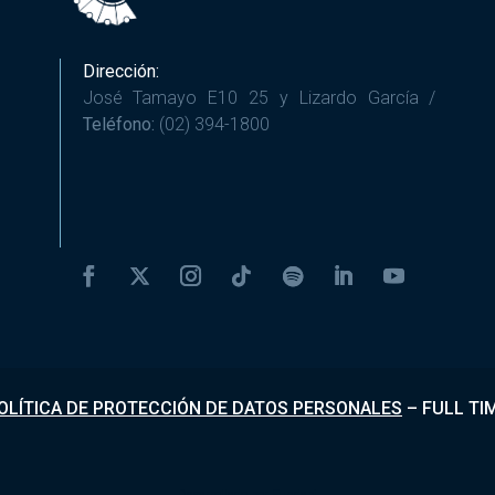
Dirección:
José Tamayo E10 25 y Lizardo García /
Teléfono:
(02) 394-1800
OLÍTICA DE PROTECCIÓN DE DATOS PERSONALES
–
FULL TI
Desarrollado por
Fundapi