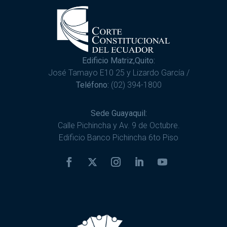
Edificio Matriz,Quito:
José Tamayo E10 25 y Lizardo García /
Teléfono:
(02) 394-1800
Sede Guayaquil:
Calle Pichincha y Av. 9 de Octubre.
Edificio Banco Pichincha 6to Piso