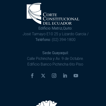
Edificio Matriz,Quito:
José Tamayo E10 25 y Lizardo García /
Teléfono:
(02) 394-1800
Sede Guayaquil:
Calle Pichincha y Av. 9 de Octubre.
Edificio Banco Pichincha 6to Piso