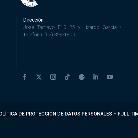
Dirección:
José Tamayo E10 25 y Lizardo García /
Teléfono:
(02) 394-1800
OLÍTICA DE PROTECCIÓN DE DATOS PERSONALES
–
FULL TI
Desarrollado por
Fundapi