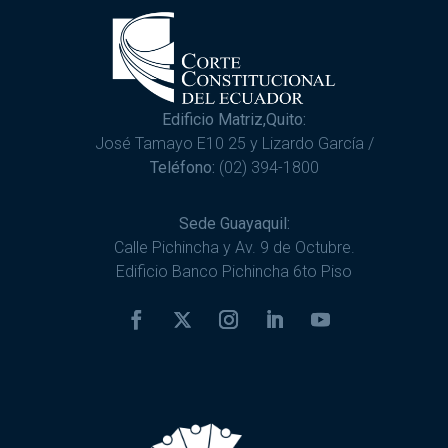
Edificio Matriz,Quito:
José Tamayo E10 25 y Lizardo García /
Teléfono:
(02) 394-1800
Sede Guayaquil:
Calle Pichincha y Av. 9 de Octubre.
Edificio Banco Pichincha 6to Piso