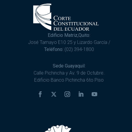
Edificio Matriz,Quito:
José Tamayo E10 25 y Lizardo García /
Teléfono:
(02) 394-1800
Sede Guayaquil:
Calle Pichincha y Av. 9 de Octubre.
Edificio Banco Pichincha 6to Piso