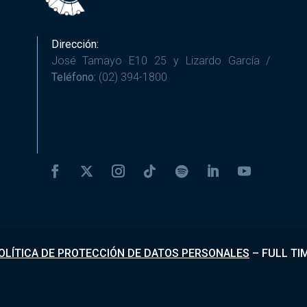
Dirección:
José Tamayo E10 25 y Lizardo García /
Teléfono:
(02) 394-1800
OLÍTICA DE PROTECCIÓN DE DATOS PERSONALES
–
FULL TI
Desarrollado por
Fundapi