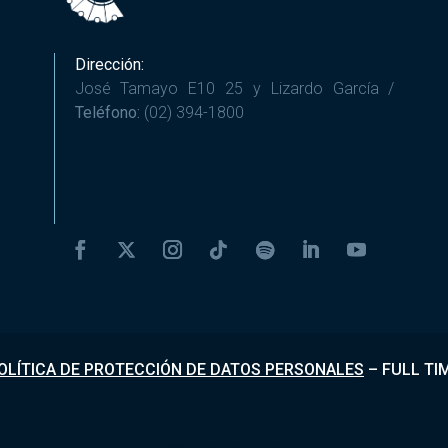
Dirección:
José Tamayo E10 25 y Lizardo García /
Teléfono:
(02) 394-1800
OLÍTICA DE PROTECCIÓN DE DATOS PERSONALES
–
FULL TI
Desarrollado por
Fundapi