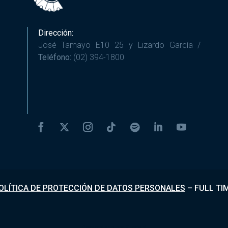
Dirección:
José Tamayo E10 25 y Lizardo García /
Teléfono:
(02) 394-1800
OLÍTICA DE PROTECCIÓN DE DATOS PERSONALES
–
FULL TI
Desarrollado por
Fundapi