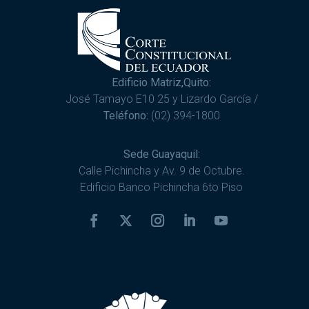
Edificio Matriz,Quito:
José Tamayo E10 25 y Lizardo García /
Teléfono:
(02) 394-1800
Sede Guayaquil:
Calle Pichincha y Av. 9 de Octubre.
Edificio Banco Pichincha 6to Piso